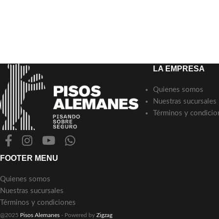
LA EMPRESA
Quienes somos
Nuestras sucursales
Términos y condicio
FOOTER MENU
Quienes somos
Nuestras sucursales
Términos y condiciones
@2025
Pisos Alemanes
- Powered by
Zigzag