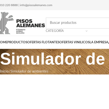
810 220 8888
|
info@pisosalemanes.com
CATEGORÍA
OME
PRODUCTOS
OFERTAS FLOTANTES
OFERTAS VINILICOS
LA EMPRESA
Simulador de
Inicio
Simulador de ambientes