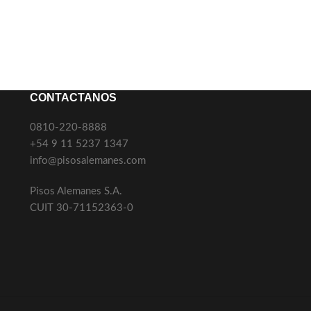
CONTACTANOS
0810-220-8888
+54 9 11 5237 1347
info@pisosalemanes.com
Pisos Alemanes S.A.
CUIT 30-71152363-0