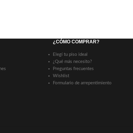
¿CÓMO COMPRAR?
Elegí tu piso ideal
¿Qué más necesito?
nes
Preguntas frecuentes
Wishlist
Formulario de arrepentimiento