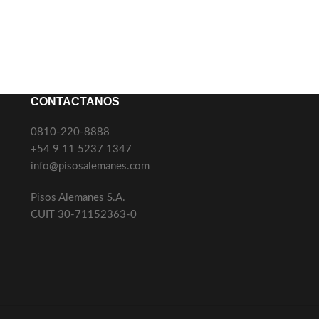
CONTACTANOS
0810-220-8888
+54 9 11 5237 1347
info@pisosalemanes.com
Pisos Alemanes S.A.
CUIT 30-71152363-0