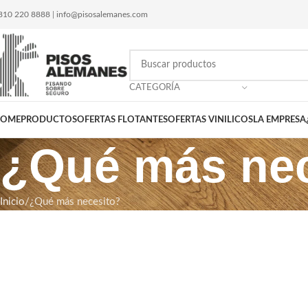
810 220 8888
|
info@pisosalemanes.com
CATEGORÍA
OME
PRODUCTOS
OFERTAS FLOTANTES
OFERTAS VINILICOS
LA EMPRESA
¿Qué más nec
Inicio
¿Qué más necesito?