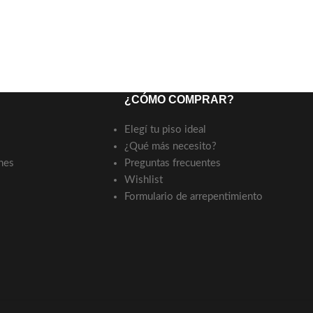
¿CÓMO COMPRAR?
Elegí tu piso ideal
¿Qué más necesito?
nes
Preguntas frecuentes
Wishlist
Formulario de arrepentimiento