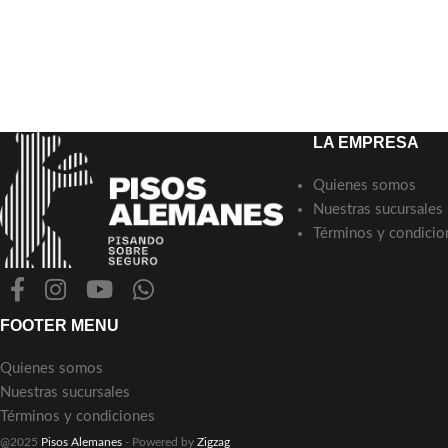
LA EMPRESA
Quienes somos
Nuestras sucursales
Términos y condicio
FOOTER MENU
Quienes somos
Nuestras sucursales
Términos y condiciones
@2025
Pisos Alemanes
- Powered by
Zigzag