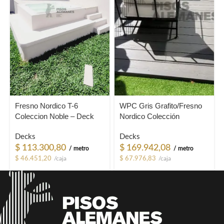
Fresno Nordico T-6
WPC Gris Grafito/Fresno
Coleccion Noble – Deck
Nordico Colección
PVC
Camaleón (Reversible)
Decks
Decks
$
113.300,80
$
169.942,08
/ metro
/ metro
$
46.451,20
/caja
$
67.976,83
/caja