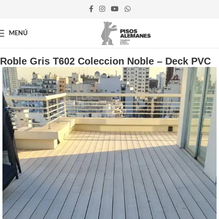
MENÚ
Inicio
Decks
Roble Gris T602 Coleccion Noble – Deck PVC