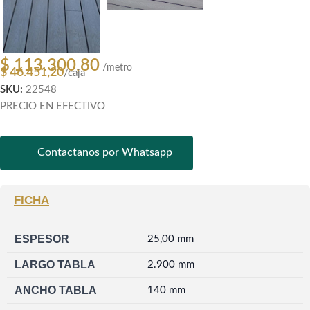
$
113.300,80
/metro
$
46.451,20
/caja
SKU:
22548
PRECIO EN EFECTIVO
Contactanos por Whatsapp
FICHA
ESPESOR
25,00 mm
LARGO TABLA
2.900 mm
ANCHO TABLA
140 mm