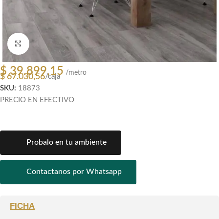
Clic para ampliar
$
39.899,15
/metro
$
67.030,56
/caja
SKU:
18873
PRECIO EN EFECTIVO
Probalo en tu ambiente
Contactanos por Whatsapp
FICHA