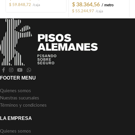
$
38.364,56
$
59.848,72
/caja
/ metro
$
55.244,97
/caja
FOOTER MENU
Quienes somos
Nuestras sucursales
Términos y condiciones
LA EMPRESA
Quienes somos