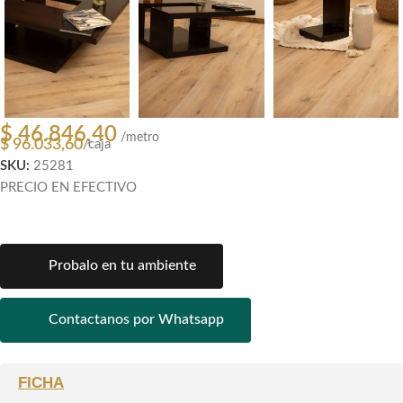
$
46.846,40
/metro
$
96.033,60
/caja
SKU:
25281
PRECIO EN EFECTIVO
Probalo en tu ambiente
Contactanos por Whatsapp
FICHA