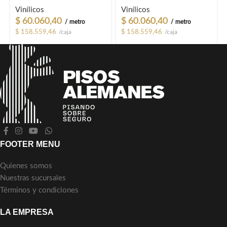
Vinílicos
Vinílicos
$
60.060,40
$
60.060,40
/ metro
/ metro
$
158.559,46
/caja
$
158.559,46
/caja
FOOTER MENU
Quienes somos
Nuestras sucursales
Términos y condiciones
LA EMPRESA